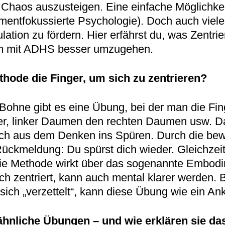
aos auszusteigen. Eine einfache Möglichkeit 
ntfokussierte Psychologie). Doch auch viele
tion zu fördern. Hier erfährst du, was Zentrie
 um mit ADHS besser umzugehen.
ode die Finger, um sich zu zentrieren?
ohne gibt es eine Übung, bei der man die Fing
ger, linker Daumen den rechten Daumen usw. Da
dich aus dem Denken ins Spüren. Durch die be
ückmeldung: Du spürst dich wieder. Gleichzeiti
ie Methode wirkt über das sogenannte Embodi
ch zentriert, kann auch mental klarer werden. 
ich „verzettelt“, kann diese Übung wie ein Ank
hnliche Übungen – und wie erklären sie da