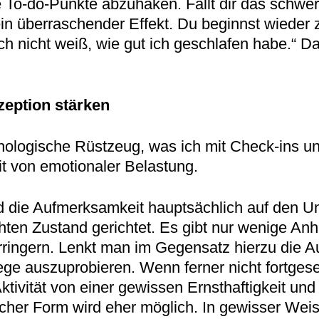
 To-do-Punkte abzuhaken. Fällt dir das schwer
t ein überraschender Effekt. Du beginnst wieder 
ich nicht weiß, wie gut ich geschlafen habe.“ D
zeption stärken
ologische Rüstzeug, was ich mit Check-ins u
it von emotionaler Belastung.
wird die Aufmerksamkeit hauptsächlich auf den
ichten Zustand gerichtet. Es gibt nur wenige A
rringern. Lenkt man im Gegensatz hierzu die 
ge auszuprobieren. Wenn ferner nicht fortgeset
tivität von einer gewissen Ernsthaftigkeit und
her Form wird eher möglich. In gewisser Weise 