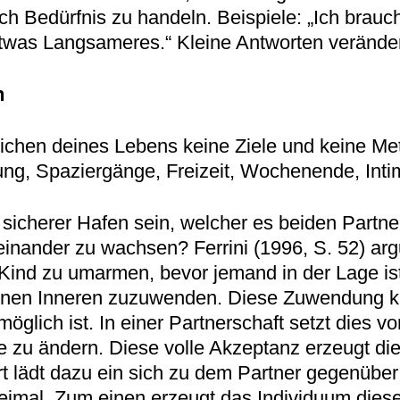
ch Bedürfnis zu handeln. Beispiele: „Ich brauc
etwas Langsameres.“ Kleine Antworten verände
n
chen deines Lebens keine Ziele und keine Met
lung, Spaziergänge, Freizeit, Wochenende, Intim
n sicherer Hafen sein, welcher es beiden Partner
inander zu wachsen? Ferrini (1996, S. 52) arg
es Kind zu umarmen, bevor jemand in der Lage is
genen Inneren zuzuwenden. Diese Zuwendung ka
öglich ist. In einer Partnerschaft setzt dies vo
sie zu ändern. Diese volle Akzeptanz erzeugt di
Ort lädt dazu ein sich zu dem Partner gegenüb
eimal. Zum einen erzeugt das Individuum diesen