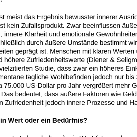
st meist das Ergebnis bewusster innerer Ausric
ist kein Zufallsprodukt. Zwar beeinflussen äu
, innere Klarheit und emotionale Gewohnheiten
hließlich durch äußere Umstände bestimmt wird
iten geprägt ist. Menschen mit klaren Werten
d höhere Zufriedenheitswerte (Diener & Seli
vielzitierten Studie, dass zwar ein höheres E
omentane tägliche Wohlbefinden jedoch nur bi
5.000 US-Dollar pro Jahr vergrößert mehr Gel
. Das bedeutet, dass äußere Faktoren wie Gel
von Zufriedenheit jedoch innere Prozesse und H
 ein Wert oder ein Bedürfnis?