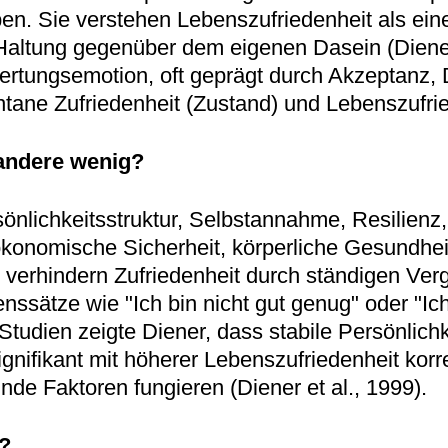
en. Sie verstehen Lebenszufriedenheit als ein
altung gegenüber dem eigenen Dasein (Diener
ertungsemotion, oft geprägt durch Akzeptanz,
ane Zufriedenheit (Zustand) und Lebenszufried
andere wenig?
rsönlichkeitsstruktur, Selbstannahme, Resilie
ökonomische Sicherheit, körperliche Gesundhei
erhindern Zufriedenheit durch ständigen Vergl
ssätze wie "Ich bin nicht gut genug" oder "Ic
Studien zeigte Diener, dass stabile Persönlic
gnifikant mit höherer Lebenszufriedenheit kor
de Faktoren fungieren (Diener et al., 1999).
t?