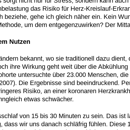
s sorgt nicht nur für Stress, sondern kann auc
mbelastung das Risiko für Herz-Kreislauf-Erkr
mich beziehe, gehe ich gleich näher ein. Kein 
e Methode, um dem entgegenzuwirken? Der Mitta
rem Nutzen
ländern bekannt, wo sie traditionell dazu dient
ch ihre Wirkung geht weit über die Abkühlung 
horte untersuchte über 23.000 Menschen, die 
 2007). Die Ergebnisse sind beeindruckend. Pe
ringeres Risiko, an einer koronaren Herzkrankh
enngleich etwas schwächer.
gsschlaf von 15 bis 30 Minuten zu sein. Das is
g, dass wir uns danach schläfrig fühlen. Diese