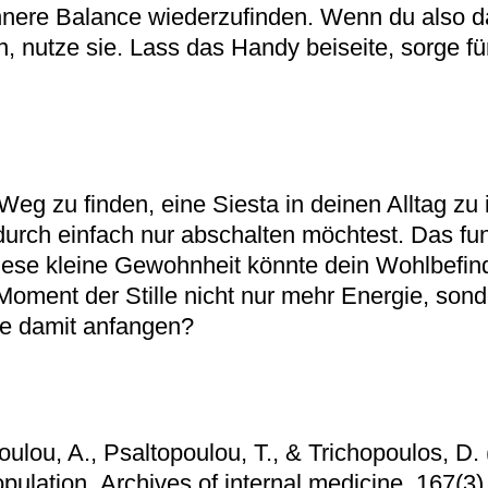
nnere Balance wiederzufinden. Wenn du also d
n, nutze sie. Lass das Handy beiseite, sorge 
 zu finden, eine Siesta in deinen Alltag zu in
urch einfach nur abschalten möchtest. Das fun
ese kleine Gewohnheit könnte dein Wohlbefin
e Moment der Stille nicht nur mehr Energie, son
e damit anfangen?
ulou, A., Psaltopoulou, T., & Trichopoulos, D. 
opulation. Archives of internal medicine, 167(3